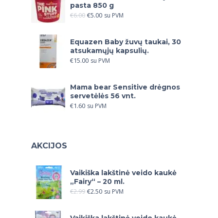
pasta 850 g
€
6.00
€
5.00
su PVM
Equazen Baby žuvų taukai, 30
atsukamųjų kapsulių.
€
15.00
su PVM
Mama bear Sensitive drėgnos
servetėlės 56 vnt.
€
1.60
su PVM
AKCIJOS
Vaikiška lakštinė veido kaukė
„Fairy“ – 20 ml.
€
2.99
€
2.50
su PVM