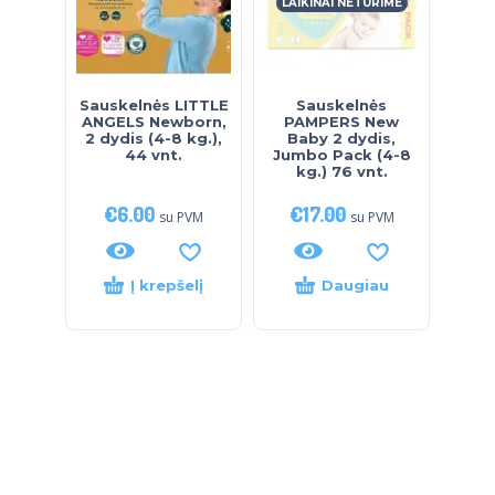
LAIKINAI NETURIME
Sauskelnės LITTLE
Sauskelnės
ANGELS Newborn,
PAMPERS New
2 dydis (4-8 kg.),
Baby 2 dydis,
44 vnt.
Jumbo Pack (4-8
kg.) 76 vnt.
€
6.00
€
17.00
su PVM
su PVM
Į krepšelį
Daugiau