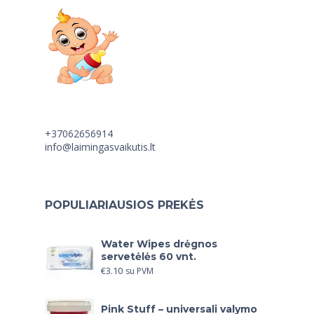
+37062656914
info@laimingasvaikutis.lt
POPULIARIAUSIOS PREKĖS
Water Wipes drėgnos
servetėlės 60 vnt.
€
3.10
su PVM
Pink Stuff – universali valymo