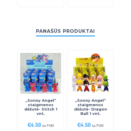
PANAŠŪS PRODUKTAI
„Sonny Angel“
„Sonny Angel“
S
staigmenos
staigmenos
dė
dėžutė- Stitch 1
dėžutė- Dragon
Po
vnt.
Ball 1 vnt.
€
4.50
€
4.50
€
su PVM
su PVM