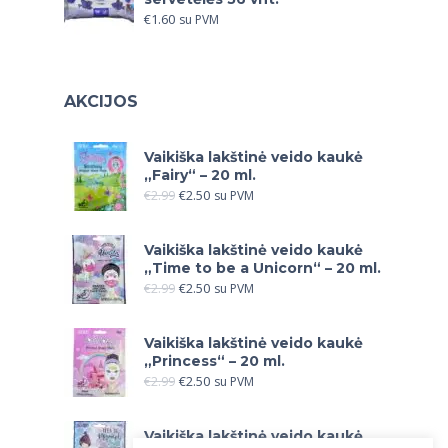
€
1.60
su PVM
AKCIJOS
Vaikiška lakštinė veido kaukė
„Fairy“ – 20 ml.
€
2.99
€
2.50
su PVM
Vaikiška lakštinė veido kaukė
„Time to be a Unicorn“ – 20 ml.
€
2.99
€
2.50
su PVM
Vaikiška lakštinė veido kaukė
„Princess“ – 20 ml.
€
2.99
€
2.50
su PVM
Vaikiška lakštinė veido kaukė