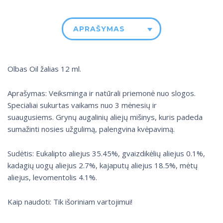
APRAŠYMAS
Olbas Oil žalias 12 ml.
Aprašymas: Veiksminga ir natūrali priemonė nuo slogos.
Specialiai sukurtas vaikams nuo 3 mėnesių ir
suaugusiems. Grynų augalinių aliejų mišinys, kuris padeda
sumažinti nosies užgulimą, palengvina kvėpavimą.
Sudėtis: Eukalipto aliejus 35.45%, gvaizdikėlių aliejus 0.1%,
kadagių uogų aliejus 2.7%, kajaputų aliejus 18.5%, mėtų
aliejus, levomentolis 4.1%.
Kaip naudoti: Tik išoriniam vartojimui!