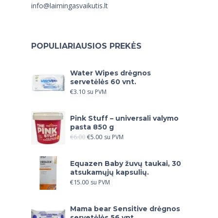
info@laimingasvaikutis.lt
POPULIARIAUSIOS PREKĖS
Water Wipes drėgnos
servetėlės 60 vnt.
€
3.10
su PVM
Pink Stuff – universali valymo
pasta 850 g
€
6.00
€
5.00
su PVM
Equazen Baby žuvų taukai, 30
atsukamųjų kapsulių.
€
15.00
su PVM
Mama bear Sensitive drėgnos
servetėlės 56 vnt.