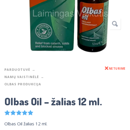
NETURIME
PARDUOTUVĖ
NAMŲ VAISTINĖLĖ
OLBAS PRODUKCIJA
Olbas Oil – žalias 12 ml.
1
Įvertinimas:
5.00
iš 5 (viso įvertinimų:
)
Olbas Oil žalias 12 ml.