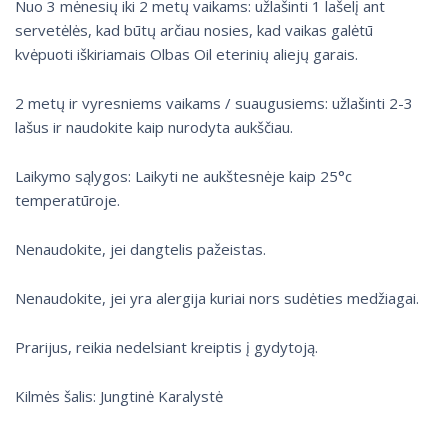
Nuo 3 mėnesių iki 2 metų vaikams: užlašinti 1 lašelį ant
servetėlės, kad būtų arčiau nosies, kad vaikas galėtū
kvėpuoti iškiriamais Olbas Oil eterinių aliejų garais.
2 metų ir vyresniems vaikams / suaugusiems: užlašinti 2-3
lašus ir naudokite kaip nurodyta aukščiau.
Laikymo sąlygos: Laikyti ne aukštesnėje kaip 25°c
temperatūroje.
Nenaudokite, jei dangtelis pažeistas.
Nenaudokite, jei yra alergija kuriai nors sudėties medžiagai.
Prarijus, reikia nedelsiant kreiptis į gydytoją.
Kilmės šalis: Jungtinė Karalystė