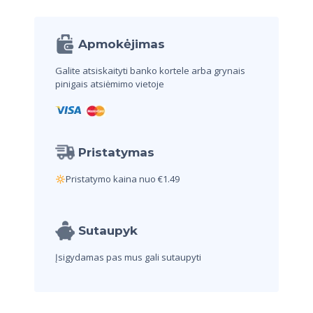
Apmokėjimas
Galite atsiskaityti banko kortele arba
grynais
pinigais atsiėmimo vietoje
Pristatymas
Pristatymo kaina nuo €1.49
Sutaupyk
Įsigydamas pas mus
gali sutaupyti