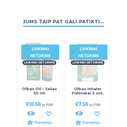
JUMS TAIP PAT GALI PATIKTI…
LAIKINAI
LAIKINAI
NETURIME
NETURIME
LAIKINAI NETURIME
LAIKINAI NETURIME
LAI
Olbas Oil – žalias
Olbas Inhaler
O
30 ml.
Pieštukai 2 vnt.
meš
€
10.50
€
7.50
€
su PVM
su PVM
Daugiau
Daugiau