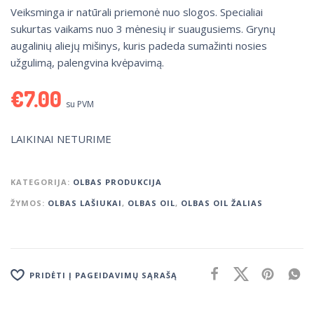
Veiksminga ir natūrali priemonė nuo slogos. Specialiai
sukurtas vaikams nuo 3 mėnesių ir suaugusiems. Grynų
augalinių aliejų mišinys, kuris padeda sumažinti nosies
užgulimą, palengvina kvėpavimą.
€
7.00
su PVM
LAIKINAI NETURIME
KATEGORIJA:
OLBAS PRODUKCIJA
ŽYMOS:
OLBAS LAŠIUKAI
,
OLBAS OIL
,
OLBAS OIL ŽALIAS
PRIDĖTI Į PAGEIDAVIMŲ SĄRAŠĄ