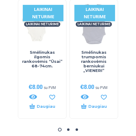
LAIKINAI
LAIKINAI
NETURIME
NETURIME
LAIKINAI NETURIME
LAIKINAI NETURIME
LAI
Smėlinukas
Smėlinukas
S
ilgomis
trumpomis
rankovėmis “Ūsai”
rankovėmis
rank
68-74cm.
berniukui
keli
„VIENERI”
€
8.00
€
8.00
€
su PVM
su PVM
Daugiau
Daugiau