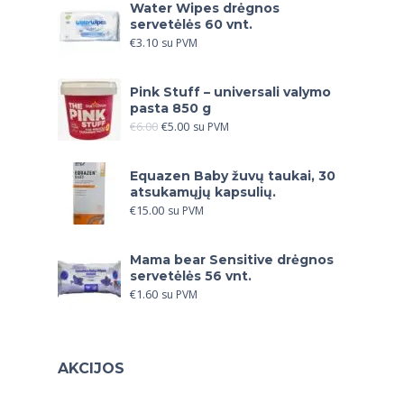
Water Wipes drėgnos
servetėlės 60 vnt.
€
3.10
su PVM
Pink Stuff – universali valymo
pasta 850 g
€
6.00
€
5.00
su PVM
Equazen Baby žuvų taukai, 30
atsukamųjų kapsulių.
€
15.00
su PVM
Mama bear Sensitive drėgnos
servetėlės 56 vnt.
€
1.60
su PVM
AKCIJOS