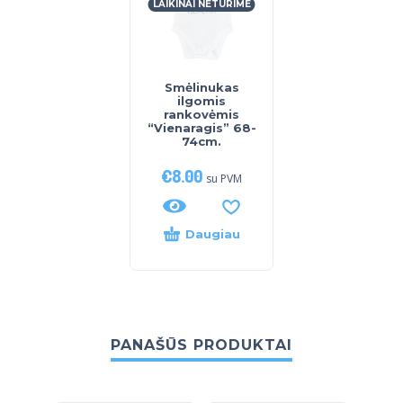
LAIKINAI NETURIME
Smėlinukas
ilgomis
rankovėmis
“Vienaragis” 68-
74cm.
€
8.00
su PVM
Daugiau
PANAŠŪS PRODUKTAI