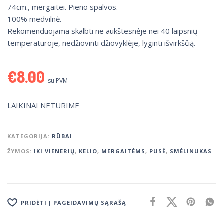
74cm., mergaitei. Pieno spalvos.
100% medvilnė.
Rekomenduojama skalbti ne aukštesnėje nei 40 laipsnių
temperatūroje, nedžiovinti džiovyklėje, lyginti išvirkščią.
€
8.00
su PVM
LAIKINAI NETURIME
KATEGORIJA:
RŪBAI
ŽYMOS:
IKI VIENERIŲ
,
KELIO
,
MERGAITĖMS
,
PUSĖ
,
SMĖLINUKAS
PRIDĖTI Į PAGEIDAVIMŲ SĄRAŠĄ