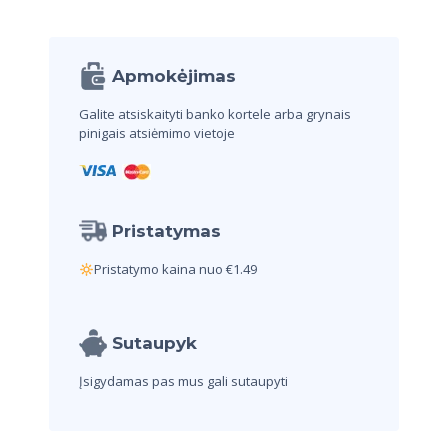
Apmokėjimas
Galite atsiskaityti banko kortele arba
grynais
pinigais atsiėmimo vietoje
Pristatymas
Pristatymo kaina nuo €1.49
Sutaupyk
Įsigydamas pas mus
gali sutaupyti