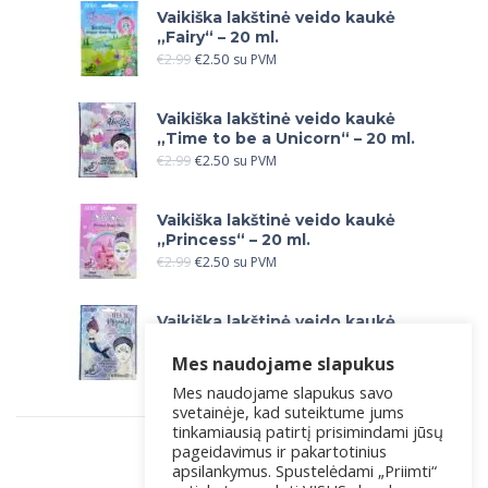
Vaikiška lakštinė veido kaukė
„Fairy“ – 20 ml.
€
2.99
€
2.50
su PVM
Vaikiška lakštinė veido kaukė
„Time to be a Unicorn“ – 20 ml.
€
2.99
€
2.50
su PVM
Vaikiška lakštinė veido kaukė
„Princess“ – 20 ml.
€
2.99
€
2.50
su PVM
Vaikiška lakštinė veido kaukė
„Let`s be Mermaids“ – 20 ml.
Mes naudojame slapukus
€
2.99
€
2.50
su PVM
Mes naudojame slapukus savo
svetainėje, kad suteiktume jums
tinkamiausią patirtį prisimindami jūsų
pageidavimus ir pakartotinius
apsilankymus. Spustelėdami „Priimti“