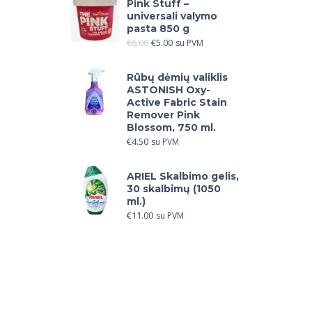
Pink Stuff –
universali valymo
pasta 850 g
€
6.00
€
5.00
su PVM
Rūbų dėmių valiklis
ASTONISH Oxy-
Active Fabric Stain
Remover Pink
Blossom, 750 ml.
€
4.50
su PVM
ARIEL Skalbimo gelis,
30 skalbimų (1050
ml.)
€
11.00
su PVM