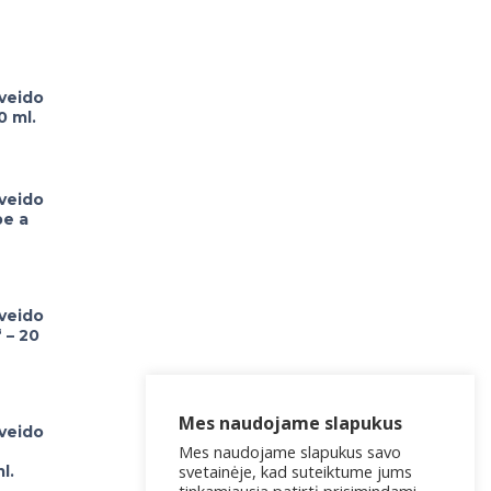
 veido
0 ml.
 veido
be a
 veido
 – 20
Mes naudojame slapukus
 veido
Mes naudojame slapukus savo
svetainėje, kad suteiktume jums
l.