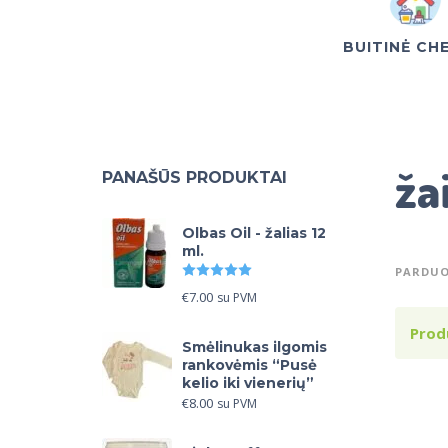
BUITINĖ CH
ža
PANAŠŪS PRODUKTAI
Olbas Oil - žalias 12
ml.
Įvertinimas:
5.00
iš 5
PARDUO
€
7.00
su PVM
Prod
Smėlinukas ilgomis
rankovėmis “Pusė
kelio iki vienerių”
€
8.00
su PVM