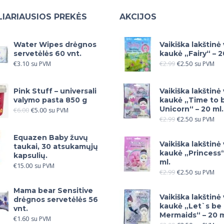
IARIAUSIOS PREKĖS
AKCIJOS
Water Wipes drėgnos
Vaikiška lakštinė
servetėlės 60 vnt.
kaukė „Fairy“ – 2
€
3.10
€
2.99
€
2.50
su PVM
su PVM
Pink Stuff – universali
Vaikiška lakštinė
valymo pasta 850 g
kaukė „Time to 
Unicorn“ – 20 ml.
€
6.00
€
5.00
su PVM
€
2.99
€
2.50
su PVM
Equazen Baby žuvų
Vaikiška lakštinė
taukai, 30 atsukamųjų
kaukė „Princess“
kapsulių.
ml.
€
15.00
su PVM
€
2.99
€
2.50
su PVM
Mama bear Sensitive
Vaikiška lakštinė
drėgnos servetėlės 56
kaukė „Let`s be
vnt.
Mermaids“ – 20 m
€
1.60
su PVM