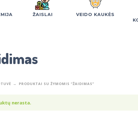
EMIJA
ŽAISLAI
VEIDO KAUKĖS
K
idimas
TUVĖ
PRODUKTAI SU ŽYMOMIS “ŽAIDIMAS”
uktų nerasta.