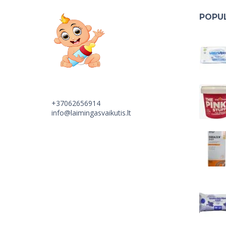
POPUL
+37062656914
info@laimingasvaikutis.lt