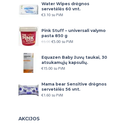
Water Wipes drėgnos
servetėlės 60 vnt.
€
3.10
su PVM
Pink Stuff – universali valymo
pasta 850 g
€
6.00
€
5.00
su PVM
Equazen Baby žuvų taukai, 30
atsukamųjų kapsulių.
€
15.00
su PVM
Mama bear Sensitive drėgnos
servetėlės 56 vnt.
€
1.60
su PVM
AKCIJOS