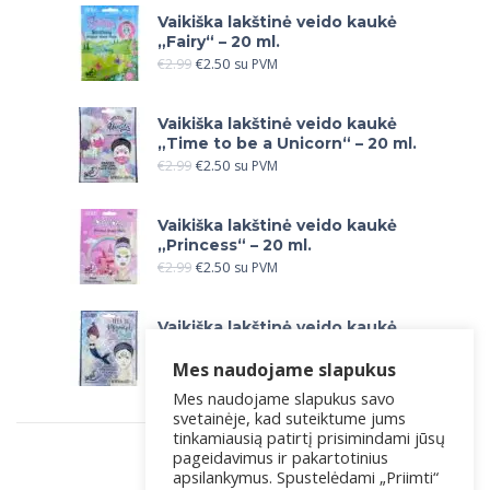
Vaikiška lakštinė veido kaukė
„Fairy“ – 20 ml.
€
2.99
€
2.50
su PVM
Vaikiška lakštinė veido kaukė
„Time to be a Unicorn“ – 20 ml.
€
2.99
€
2.50
su PVM
Vaikiška lakštinė veido kaukė
„Princess“ – 20 ml.
€
2.99
€
2.50
su PVM
Vaikiška lakštinė veido kaukė
„Let`s be Mermaids“ – 20 ml.
Mes naudojame slapukus
€
2.99
€
2.50
su PVM
Mes naudojame slapukus savo
svetainėje, kad suteiktume jums
tinkamiausią patirtį prisimindami jūsų
pageidavimus ir pakartotinius
apsilankymus. Spustelėdami „Priimti“