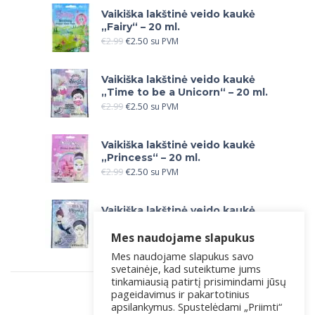
Vaikiška lakštinė veido kaukė
„Fairy“ – 20 ml.
€
2.99
€
2.50
su PVM
Vaikiška lakštinė veido kaukė
„Time to be a Unicorn“ – 20 ml.
€
2.99
€
2.50
su PVM
Vaikiška lakštinė veido kaukė
„Princess“ – 20 ml.
€
2.99
€
2.50
su PVM
Vaikiška lakštinė veido kaukė
„Let`s be Mermaids“ – 20 ml.
Mes naudojame slapukus
€
2.99
€
2.50
su PVM
Mes naudojame slapukus savo
svetainėje, kad suteiktume jums
tinkamiausią patirtį prisimindami jūsų
pageidavimus ir pakartotinius
apsilankymus. Spustelėdami „Priimti“