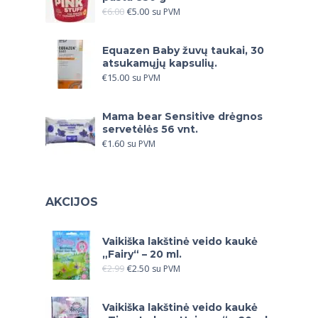
€
6.00
€
5.00
su PVM
Equazen Baby žuvų taukai, 30
atsukamųjų kapsulių.
€
15.00
su PVM
Mama bear Sensitive drėgnos
servetėlės 56 vnt.
€
1.60
su PVM
AKCIJOS
Vaikiška lakštinė veido kaukė
„Fairy“ – 20 ml.
€
2.99
€
2.50
su PVM
Vaikiška lakštinė veido kaukė