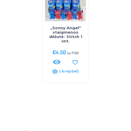
„Sonny Angel“
staigmenos
dėžutė- Stitch 1
vnt.
€
4.50
su PVM
Į krepšelį