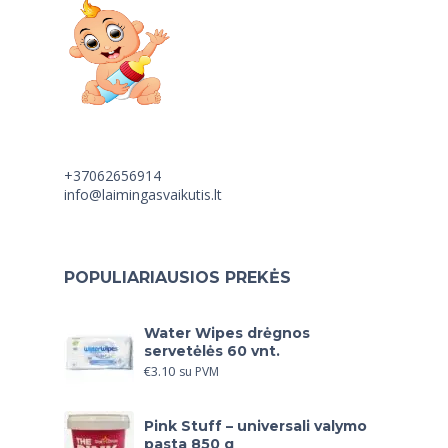
+37062656914
info@laimingasvaikutis.lt
POPULIARIAUSIOS PREKĖS
Water Wipes drėgnos
servetėlės 60 vnt.
€
3.10
su PVM
Pink Stuff – universali valymo
pasta 850 g