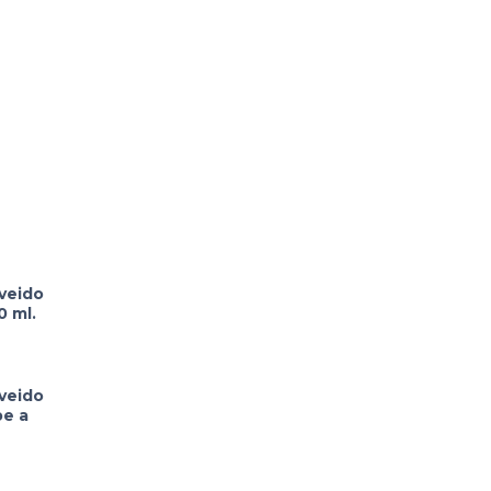
 veido
0 ml.
 veido
be a