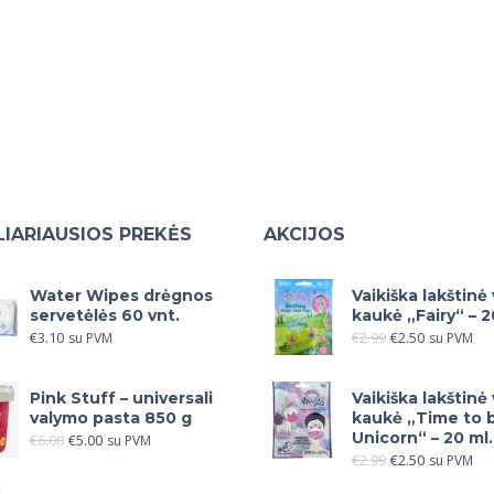
IARIAUSIOS PREKĖS
AKCIJOS
Water Wipes drėgnos
Vaikiška lakštinė
servetėlės 60 vnt.
kaukė „Fairy“ – 2
€
3.10
€
2.99
€
2.50
su PVM
su PVM
Pink Stuff – universali
Vaikiška lakštinė
valymo pasta 850 g
kaukė „Time to 
Unicorn“ – 20 ml.
€
6.00
€
5.00
su PVM
€
2.99
€
2.50
su PVM