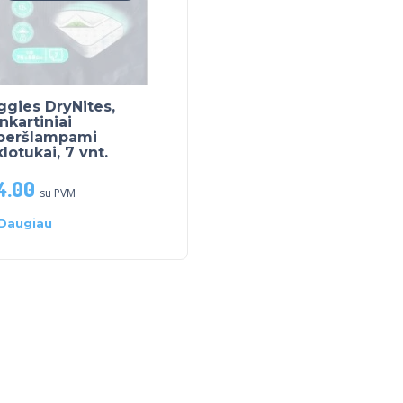
gies DryNites,
nkartiniai
peršlampami
lotukai, 7 vnt.
4.00
su PVM
Daugiau