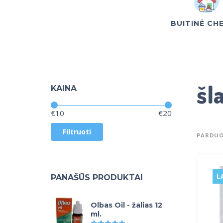
BUITINĖ CH
šl
KAINA
Kaina:
—
€10
€20
Filtruoti
PARDUO
L
PANAŠŪS PRODUKTAI
Olbas Oil - žalias 12
ml.