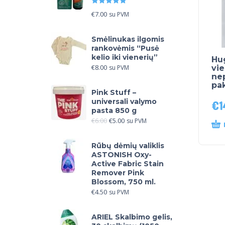
Įvertinimas:
5.00
iš 5
€
7.00
su PVM
Smėlinukas ilgomis
rankovėmis “Pusė
kelio iki vienerių”
Hug
€
8.00
su PVM
vie
ne
pak
Pink Stuff –
universali valymo
€
1
pasta 850 g
€
6.00
€
5.00
su PVM
Rūbų dėmių valiklis
ASTONISH Oxy-
Active Fabric Stain
Remover Pink
Blossom, 750 ml.
€
4.50
su PVM
ARIEL Skalbimo gelis,