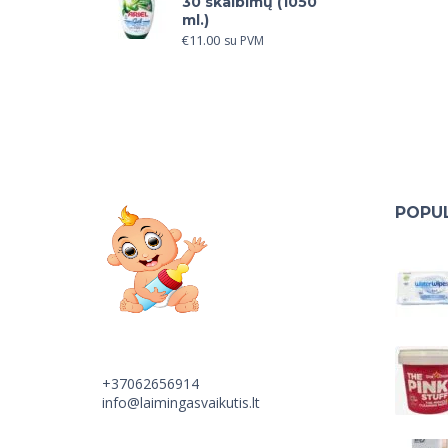
30 skalbimų (1050
ml.)
€
11.00
su PVM
POPUL
+37062656914
info@laimingasvaikutis.lt