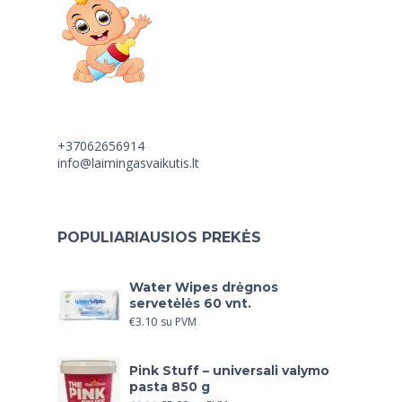
+37062656914
info@laimingasvaikutis.lt
POPULIARIAUSIOS PREKĖS
Water Wipes drėgnos
servetėlės 60 vnt.
€
3.10
su PVM
Pink Stuff – universali valymo
pasta 850 g