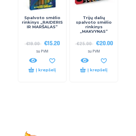
Spalvoto smėlio
Trijų dalių
rinkinys „RAIDERIS
spalvoto smėlio
IR MARŠALAS”
rinkinys
„MAKVYNAS”
€
15.20
€
20.00
€
19.00
€
25.00
su PVM
su PVM
Į krepšelį
Į krepšelį