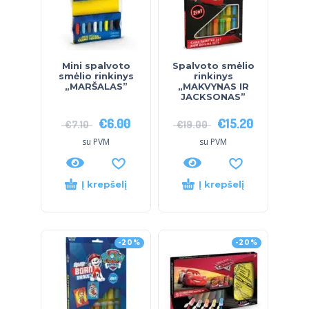
Mini spalvoto
Spalvoto smėlio
smėlio rinkinys
rinkinys
„MARŠALAS”
„MAKVYNAS IR
JACKSONAS”
€
6.00
€
15.20
€
7.10
€
19.00
su PVM
su PVM
Į krepšelį
Į krepšelį
-20%
-20%