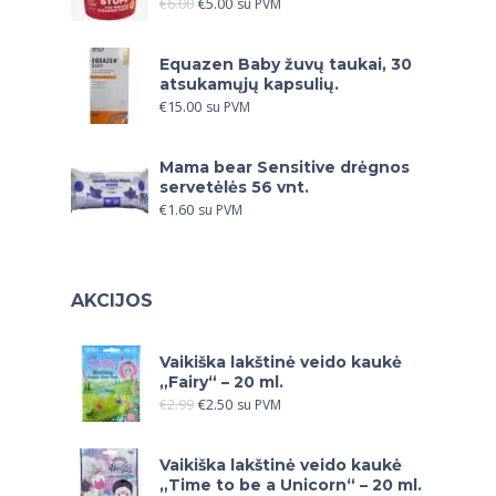
€
6.00
€
5.00
su PVM
Equazen Baby žuvų taukai, 30
atsukamųjų kapsulių.
€
15.00
su PVM
Mama bear Sensitive drėgnos
servetėlės 56 vnt.
€
1.60
su PVM
AKCIJOS
Vaikiška lakštinė veido kaukė
„Fairy“ – 20 ml.
€
2.99
€
2.50
su PVM
Vaikiška lakštinė veido kaukė
„Time to be a Unicorn“ – 20 ml.