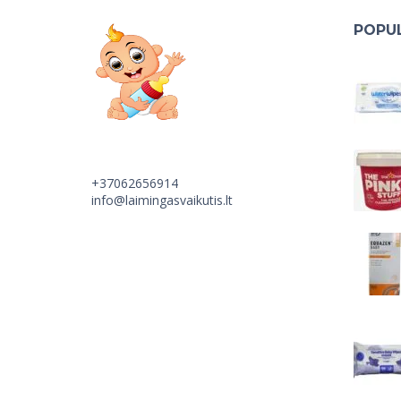
POPUL
+37062656914
info@laimingasvaikutis.lt