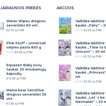
IARIAUSIOS PREKĖS
AKCIJOS
Water Wipes drėgnos
Vaikiška lakštinė
servetėlės 60 vnt.
kaukė „Fairy“ – 2
€
3.10
€
2.99
€
2.50
su PVM
su PVM
Pink Stuff – universali
Vaikiška lakštinė
valymo pasta 850 g
kaukė „Time to 
Unicorn“ – 20 ml.
€
6.00
€
5.00
su PVM
€
2.99
€
2.50
su PVM
Equazen Baby žuvų
Vaikiška lakštinė
taukai, 30 atsukamųjų
kaukė „Princess“
kapsulių.
ml.
€
15.00
su PVM
€
2.99
€
2.50
su PVM
Mama bear Sensitive
Vaikiška lakštinė
drėgnos servetėlės 56
kaukė „Let`s be
vnt.
Mermaids“ – 20 m
€
1.60
su PVM