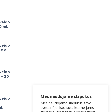
 veido
0 ml.
 veido
be a
 veido
 – 20
Mes naudojame slapukus
 veido
Mes naudojame slapukus savo
svetainėje, kad suteiktume jums
l.