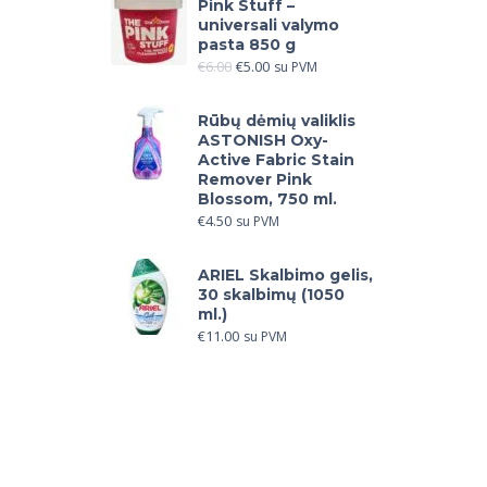
Pink Stuff –
universali valymo
pasta 850 g
€
6.00
€
5.00
su PVM
Rūbų dėmių valiklis
ASTONISH Oxy-
Active Fabric Stain
Remover Pink
Blossom, 750 ml.
€
4.50
su PVM
ARIEL Skalbimo gelis,
30 skalbimų (1050
ml.)
€
11.00
su PVM