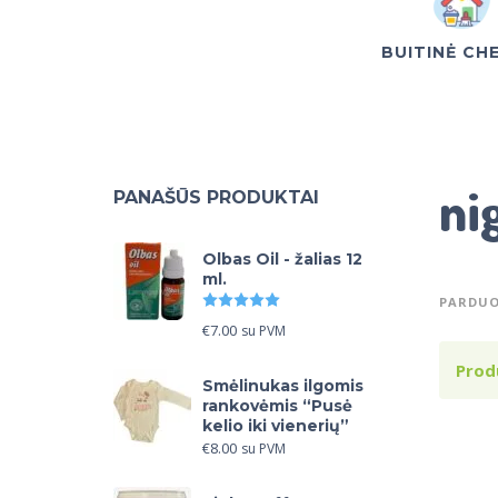
BUITINĖ CH
ni
PANAŠŪS PRODUKTAI
Olbas Oil - žalias 12
ml.
Įvertinimas:
5.00
iš 5
PARDUO
€
7.00
su PVM
Prod
Smėlinukas ilgomis
rankovėmis “Pusė
kelio iki vienerių”
€
8.00
su PVM