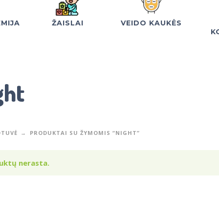
EMIJA
ŽAISLAI
VEIDO KAUKĖS
K
ght
TUVĖ
PRODUKTAI SU ŽYMOMIS “NIGHT”
uktų nerasta.