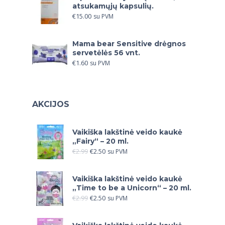
atsukamųjų kapsulių.
€
15.00
su PVM
Mama bear Sensitive drėgnos
servetėlės 56 vnt.
€
1.60
su PVM
AKCIJOS
Vaikiška lakštinė veido kaukė
„Fairy“ – 20 ml.
€
2.99
€
2.50
su PVM
Vaikiška lakštinė veido kaukė
„Time to be a Unicorn“ – 20 ml.
€
2.99
€
2.50
su PVM