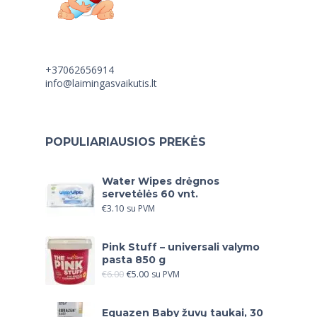
+37062656914
info@laimingasvaikutis.lt
POPULIARIAUSIOS PREKĖS
Water Wipes drėgnos
servetėlės 60 vnt.
€
3.10
su PVM
Pink Stuff – universali valymo
pasta 850 g
€
6.00
€
5.00
su PVM
Equazen Baby žuvų taukai, 30