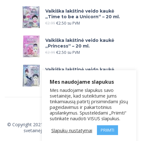
Vaikiška lakštinė veido kaukė
„Time to be a Unicorn“ – 20 ml.
€
2.99
€
2.50
su PVM
Vaikiška lakštinė veido kaukė
„Princess“ – 20 ml.
€
2.99
€
2.50
su PVM
Vaikiška lakštinė veido kaukė
„Let`s be Mermaids“ – 20 ml.
Mes naudojame slapukus
€
2.99
€
2.50
su PVM
Mes naudojame slapukus savo
svetainėje, kad suteiktume jums
tinkamiausią patirtį prisimindami jūsų
pageidavimus ir pakartotinius
apsilankymus. Spustelėdami „Priimti“
sutinkate naudoti VISUS slapukus.
© Copyright 2021 , Be sutikimo draudžiama kopijuoti ir platinti
Slapukų nustatymai
PRIIMTI
svetainėje esančias nuotraukas ir informaciją.