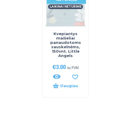
LAIKINAI NETURIME
Kvepiantys
maišeliai
panaudotoms
sauskelnėms,
150vnt. Little
Angels
€
3.00
su PVM
Daugiau