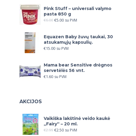
Pink Stuff – universali valymo
pasta 850 g
€
6.00
€
5.00
su PVM
Equazen Baby žuvų taukai, 30
atsukamųjų kapsulių.
€
15.00
su PVM
Mama bear Sensitive drėgnos
servetėlės 56 vnt.
€
1.60
su PVM
AKCIJOS
Vaikiška lakštinė veido kaukė
„Fairy“ – 20 ml.
€
2.99
€
2.50
su PVM