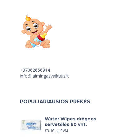
+37062656914
info@laimingasvaikutis.lt
POPULIARIAUSIOS PREKĖS
Water Wipes drėgnos
servetėlės 60 vnt.
€
3.10
su PVM