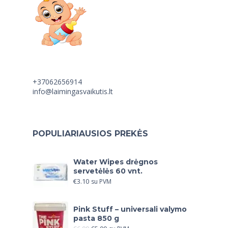
+37062656914
info@laimingasvaikutis.lt
POPULIARIAUSIOS PREKĖS
Water Wipes drėgnos
servetėlės 60 vnt.
€
3.10
su PVM
Pink Stuff – universali valymo
pasta 850 g