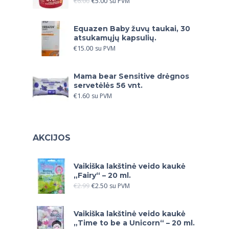
€
6.00
€
5.00
su PVM
Equazen Baby žuvų taukai, 30
atsukamųjų kapsulių.
€
15.00
su PVM
Mama bear Sensitive drėgnos
servetėlės 56 vnt.
€
1.60
su PVM
AKCIJOS
Vaikiška lakštinė veido kaukė
„Fairy“ – 20 ml.
€
2.99
€
2.50
su PVM
Vaikiška lakštinė veido kaukė
„Time to be a Unicorn“ – 20 ml.