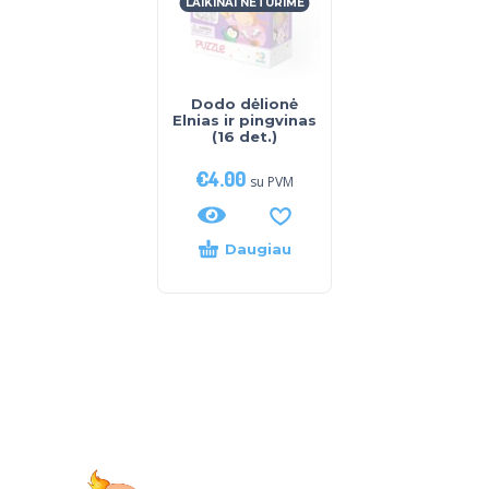
LAIKINAI NETURIME
Dodo dėlionė
Elnias ir pingvinas
(16 det.)
€
4.00
su PVM
Daugiau