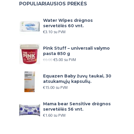
POPULIARIAUSIOS PREKĖS
Water Wipes drėgnos
servetėlės 60 vnt.
€
3.10
su PVM
Pink Stuff – universali valymo
pasta 850 g
€
6.00
€
5.00
su PVM
Equazen Baby žuvų taukai, 30
atsukamųjų kapsulių.
€
15.00
su PVM
Mama bear Sensitive drėgnos
servetėlės 56 vnt.
€
1.60
su PVM