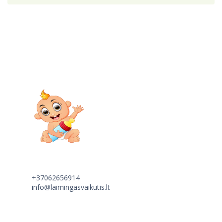
+37062656914
info@laimingasvaikutis.lt