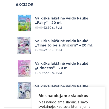
AKCIJOS
Vaikiška lakštinė veido kaukė
„Fairy“ – 20 ml.
€
2.99
€
2.50
su PVM
Vaikiška lakštinė veido kaukė
„Time to be a Unicorn“ – 20 ml.
€
2.99
€
2.50
su PVM
Vaikiška lakštinė veido kaukė
„Princess“ – 20 ml.
€
2.99
€
2.50
su PVM
Vaikiška lakštinė veido kaukė
„Let`s be Mermaids“ – 20 ml.
Mes naudojame slapukus
€
2.99
€
2.50
su PVM
Mes naudojame slapukus savo
svetainėje, kad suteiktume jums