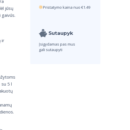
ra
Pristatymo kaina nuo €1.49
ėl jūsų
i gaivūs.
Sutaupyk
 ir
Įsigydamas pas mus
gali sutaupyti
dažytoms
 su 5 l
lakuotų
aunamų
dienos.