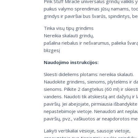
Pink Stuff Miracle universalus grindų valiklis y
puikus valymo sprendimas jūsų namams, tod
grindys ir paviršiai bus švarūs, spindintys, be
Tinka visų tipų grindims
Nereikia skalauti grindų,
pašalina riebalus ir nešvarumus, palieka švarą
blizgesį
Naudojimo instrukcijos:
Skiesti dideliems plotams: nereikia skalauti.
Naudokite grindims, sienoms, plytelėms ir 
sienoms. Pilkite 2 dangtelius (60 ml) ir skiesti
vandens. Naudoti tik atskiestą ant dažytų ir 
paviršių. Jei abejojate, pirmiausia išbandykite
nepastebimoje vietoje. Nenaudoti ant nepl
paviršių, pvz., vaškuotos ar neapdorotos me
Laikyti vertikaliai vėsioje, sausoje vietoje,