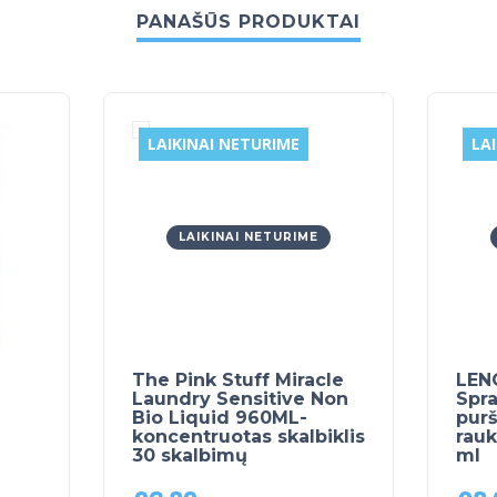
PANAŠŪS PRODUKTAI
LAIKINAI NETURIME
LA
LAIKINAI NETURIME
The Pink Stuff Miracle
LEN
Laundry Sensitive Non
Spr
Bio Liquid 960ML-
purš
koncentruotas skalbiklis
rauk
30 skalbimų
ml