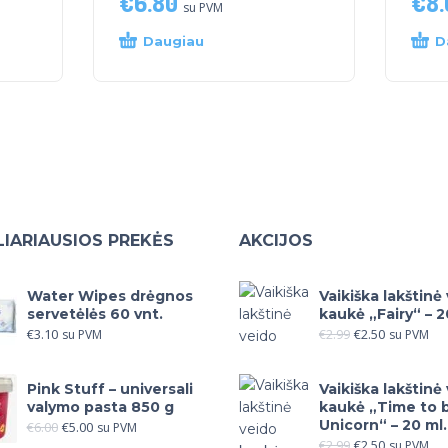
€
6.80
€
8.
su PVM
Daugiau
D
IARIAUSIOS PREKĖS
AKCIJOS
Water Wipes drėgnos
Vaikiška lakštinė
servetėlės 60 vnt.
kaukė „Fairy“ – 2
€
3.10
€
2.99
€
2.50
su PVM
su PVM
Pink Stuff – universali
Vaikiška lakštinė
valymo pasta 850 g
kaukė „Time to 
Unicorn“ – 20 ml.
€
6.00
€
5.00
su PVM
€
2.99
€
2.50
su PVM