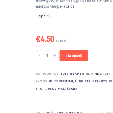
apsaugotoje nuo tiesioginių saulės spindulių 
aukštos temperatūros.
Talpa: 1 L
€
4.50
su PVM
-
+
Į krepšelį
KATEGORIJOS:
BUITINĖ CHEMIJA
,
PINK STUFF
ŽYMOS:
BUITINĖCHEMIJA
,
BUITIS
,
GRINDYS
,
PI
STUFF
,
PLOVIMAS
,
ŠVARA
PRIDĖTI Į PAGEIDAVIMŲ