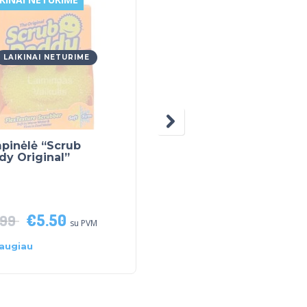
LAIKINAI NETURIME
LAIKINAI NETURIME
pinėlė “Scrub
Fairy Non Bio Skalbim
dy Original”
gelis, 26 skalbimai (85
ml.)
€
5.50
€
11.00
.99
su PVM
su PVM
augiau
Daugiau