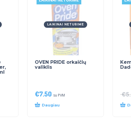
LAIKINAI NETURIME
e
OVEN PRIDE orkaičių
Kem
er,
valiklis
Dad
ml
€
7.50
€
5
su PVM
Daugiau
D