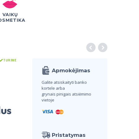
VAIKŲ
OSMETIKA
TURIME
Apmokėjimas
Galite atsiskaityti banko
kortele arba
grynais pinigais atsiėmimo
vietoje
lus
Pristatymas