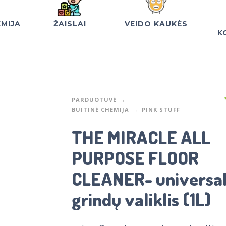
EMIJA
ŽAISLAI
VEIDO KAUKĖS
K
PARDUOTUVĖ
BUITINĖ CHEMIJA
PINK STUFF
THE MIRACLE ALL
PURPOSE FLOOR
CLEANER- universa
grindų valiklis (1L)