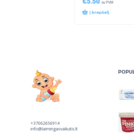
€
5.50
su PVM
Į krepšelį
POPUL
+37062656914
info@laimingasvaikutis.lt