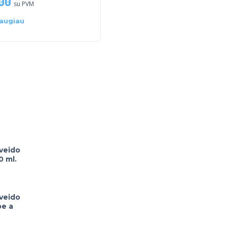
00
€
5.00
€
6.00
su PVM
su PVM
augiau
Į krepšelį
 veido
0 ml.
 veido
be a