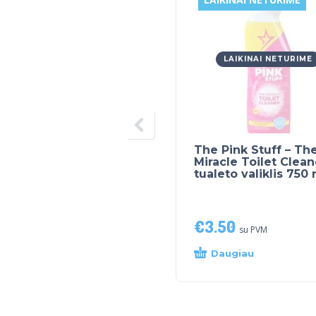
LAIKINAI NETURIME
The Pink Stuff – Th
Miracle Toilet Clean
tualeto valiklis 750 
€
3.50
su PVM
Daugiau