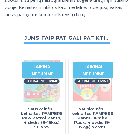
sluoksnis su perlų mikrogranulėmis sugeria drėgmę ir sulaiko
viduje. Kelnaitės minkštos kaip medvilnė, todėl jūsų vaikas
jausis patogiai ir komfortiškai visą dieną.
JUMS TAIP PAT GALI PATIKTI…
LAIKINAI
LAIKINAI
NETURIME
NETURIME
LAIKINAI NETURIME
LAIKINAI NETURIME
Sauskelnės –
Sauskelnės –
kelnaitės PAMPERS
kelnaitės PAMPERS
Paw Patrol Pants,
Pants, Jumbo
4 dydis (9-15kg.)
Pack, 4 dydis (9-
90 vnt.
15kg.) 72 vnt.