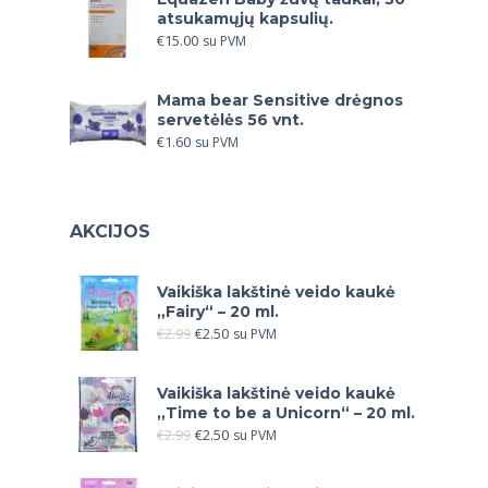
atsukamųjų kapsulių.
€
15.00
su PVM
Mama bear Sensitive drėgnos
servetėlės 56 vnt.
€
1.60
su PVM
AKCIJOS
Vaikiška lakštinė veido kaukė
„Fairy“ – 20 ml.
€
2.99
€
2.50
su PVM
Vaikiška lakštinė veido kaukė
„Time to be a Unicorn“ – 20 ml.
€
2.99
€
2.50
su PVM