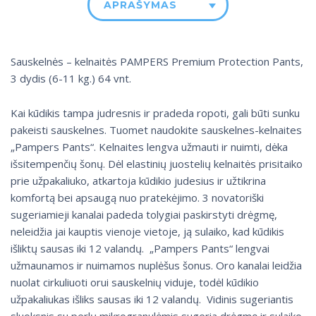
APRAŠYMAS
Sauskelnės – kelnaitės PAMPERS Premium Protection Pants,
3 dydis (6-11 kg.) 64 vnt.
Kai kūdikis tampa judresnis ir pradeda ropoti, gali būti sunku
pakeisti sauskelnes. Tuomet naudokite sauskelnes-kelnaites
„Pampers Pants“. Kelnaites lengva užmauti ir nuimti, dėka
išsitempenčių šonų. Dėl elastinių juostelių kelnaitės prisitaiko
prie užpakaliuko, atkartoja kūdikio judesius ir užtikrina
komfortą bei apsaugą nuo pratekėjimo. 3 novatoriški
sugeriamieji kanalai padeda tolygiai paskirstyti drėgmę,
neleidžia jai kauptis vienoje vietoje, ją sulaiko, kad kūdikis
išliktų sausas iki 12 valandų. „Pampers Pants“ lengvai
užmaunamos ir nuimamos nuplėšus šonus. Oro kanalai leidžia
nuolat cirkuliuoti orui sauskelnių viduje, todėl kūdikio
užpakaliukas išliks sausas iki 12 valandų. Vidinis sugeriantis