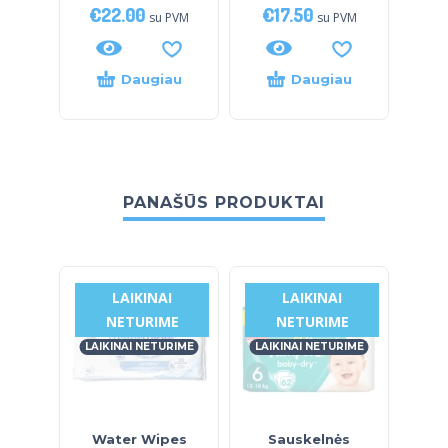
€
22.00
€
17.50
su PVM
su PVM
Daugiau
Daugiau
PANAŠŪS PRODUKTAI
LAIKINAI
LAIKINAI
NETURIME
NETURIME
LAIKINAI NETURIME
LAIKINAI NETURIME
LAI
Water Wipes
Sauskelnės
Sa