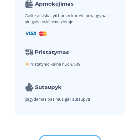
Apmokėjimas
Galite atsiskaityti banko kortele arba
grynais
pinigais atsiėmimo vietoje
Pristatymas
Pristatymo kaina nuo €1.49
Sutaupyk
Įsigydamas pas mus
gali sutaupyti