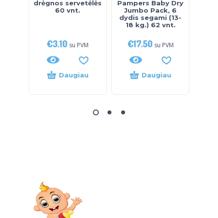
drėgnos servetėlės
Pampers Baby Dry
keln
60 vnt.
Jumbo Pack, 6
Pa
dydis segami (13-
Pack
18 kg.) 62 vnt.
17
€
3.10
€
17.50
€
su PVM
su PVM
Daugiau
Daugiau