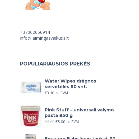
+37062656914
info@laimingasvaikutis.lt
POPULIARIAUSIOS PREKĖS
Water Wipes drėgnos
servetėlės 60 vnt.
€
3.10
su PVM
Pink Stuff – universali valymo
pasta 850 g
€
6.00
€
5.00
su PVM
Equazen Baby žuvų taukai, 30