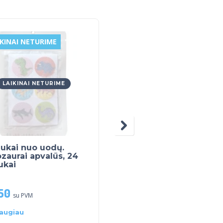
IKINAI NETURIME
LAIKINAI NETURIME
LAIKINAI NETURIME
LAIKINAI NETURIME
ukai nuo uodų.
Nelson Teetha Teethi
zaurai apvalūs, 24
granulės, 40 pakelių
ukai
50
€
12.50
su PVM
su PVM
augiau
Daugiau