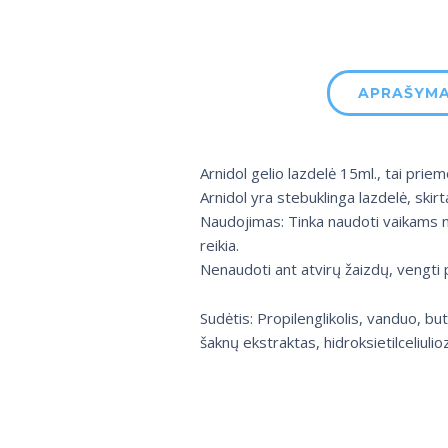
APRAŠYM
Arnidol gelio lazdelė 15ml., tai prie
Arnidol yra stebuklinga lazdelė, skir
Naudojimas: Tinka naudoti vaikams nu
reikia.
Nenaudoti ant atvirų žaizdų, vengti p
Sudėtis: Propilenglikolis, vanduo, b
šaknų ekstraktas, hidroksietilceliulio