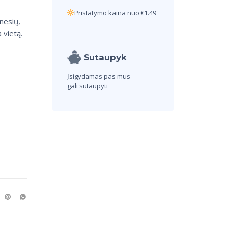
Pristatymo kaina nuo €1.49
nesių,
 vietą.
Sutaupyk
Įsigydamas pas mus
gali sutaupyti