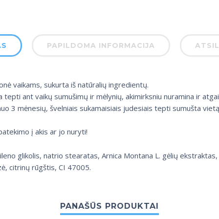
AS
PAPILDOMA INFORMACIJA
ATSIL
monė vaikams, sukurta iš natūralių ingredientų.
ta tepti ant vaikų sumušimų ir mėlynių, akimirksniu nuramina ir atga
o 3 mėnesių, švelniais sukamaisiais judesiais tepti sumušta vietą. 
atekimo į akis ar jo nuryti!
utileno glikolis, natrio stearatas, Arnica Montana L. gėlių ekstra
zė, citrinų rūgštis, CI 47005.
PANAŠŪS PRODUKTAI