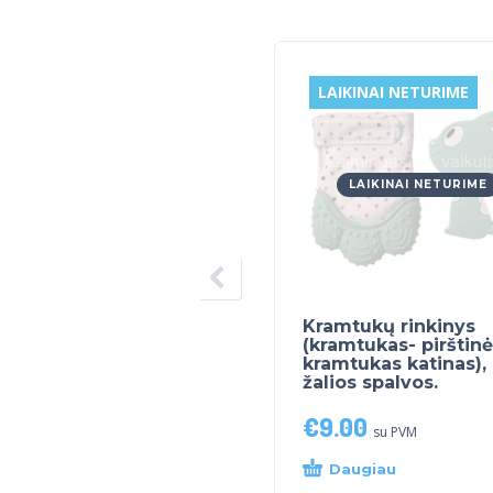
LAIKINAI NETURIME
LAIKINAI NETURIME
Kramtukų rinkinys
(kramtukas- pirštinė
kramtukas katinas),
žalios spalvos.
€
9.00
su PVM
Daugiau