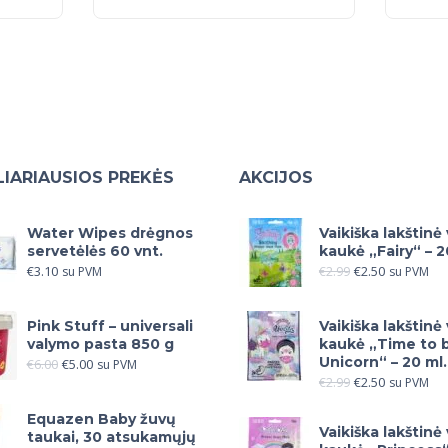
IARIAUSIOS PREKĖS
AKCIJOS
Water Wipes drėgnos
Vaikiška lakštinė
servetėlės 60 vnt.
kaukė „Fairy“ – 2
€
3.10
€
2.99
€
2.50
su PVM
su PVM
Pink Stuff – universali
Vaikiška lakštinė
valymo pasta 850 g
kaukė „Time to 
Unicorn“ – 20 ml.
€
6.00
€
5.00
su PVM
€
2.99
€
2.50
su PVM
Equazen Baby žuvų
Vaikiška lakštinė
taukai, 30 atsukamųjų