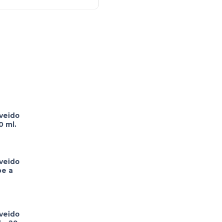
 veido
0 ml.
 veido
be a
 veido