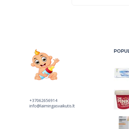
POPUL
+37062656914
info@laimingasvaikutis.lt