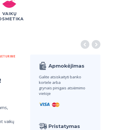
VAIKŲ
OSMETIKA
NETURIME
Apmokėjimas
ė
Galite atsiskaityti banko
kortele arba
grynais pinigais atsiėmimo
vietoje
kams,
nt vaikų
Pristatymas