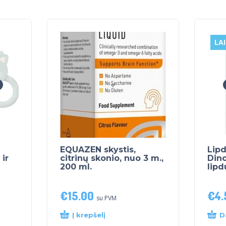
LA
EQUAZEN skystis,
Lipd
 ir
citrinų skonio, nuo 3 m.,
Dino
200 ml.
lipd
€
15.00
€
4.
su PVM
Į krepšelį
D