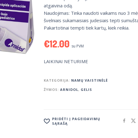
atgaivina odą.
Naudojimas: Tinka naudoti vaikams nuo 3 mė
švelniais sukamaisiais judesiais tepti sumušta
Pakartotinai tempti tiek kartų, kiek reikia.
€
12.00
su PVM
LAIKINAI NETURIME
KATEGORIJA:
NAMŲ VAISTINĖLĖ
ŽYMOS:
ARNIDOL
,
GELIS
PRIDĖTI Į PAGEIDAVIMŲ
SĄRAŠĄ