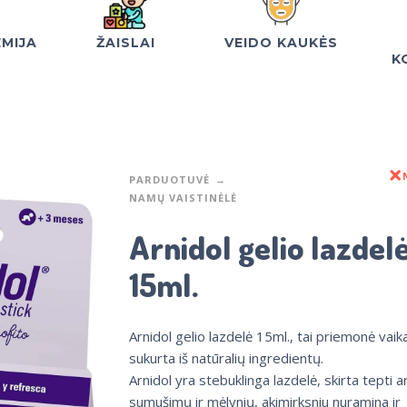
EMIJA
ŽAISLAI
VEIDO KAUKĖS
K
PARDUOTUVĖ
NAMŲ VAISTINĖLĖ
Arnidol gelio lazdel
15ml.
Arnidol gelio lazdelė 15ml., tai priemonė vai
sukurta iš natūralių ingredientų.
Arnidol yra stebuklinga lazdelė, skirta tepti a
sumušimų ir mėlynių, akimirksniu nuramina ir