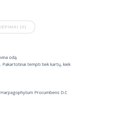
IEPIMAI (0)
ivina odą.
Pakartotinai tempti tiek kartų, kiek
ktas, Harpagophytum Procumbens D.C